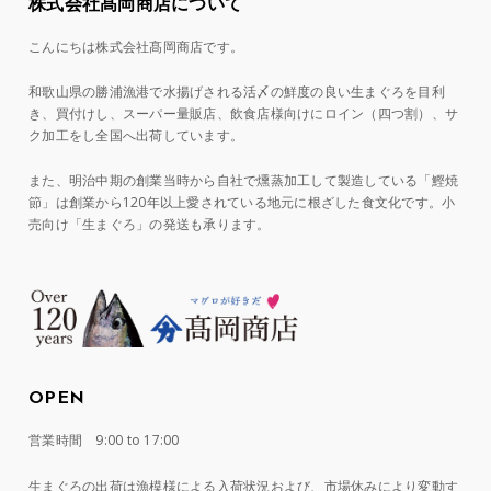
株式会社髙岡商店について
こんにちは株式会社髙岡商店です。
和歌山県の勝浦漁港で水揚げされる活〆の鮮度の良い生まぐろを目利
き、買付けし、スーパー量販店、飲食店様向けにロイン（四つ割）、サ
ク加工をし全国へ出荷しています。
また、明治中期の創業当時から自社で燻蒸加工して製造している「鰹焼
節」は創業から120年以上愛されている地元に根ざした食文化です。小
売向け「生まぐろ」の発送も承ります。
OPEN
営業時間 9:00 to 17:00
生まぐろの出荷は漁模様による入荷状況および、市場休みにより変動す