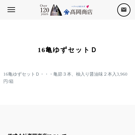
16亀ゆずセットＤ
16亀ゆずセットＤ・・・亀節３本、柚入り醤油味２本入3,960
円/箱