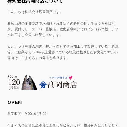
株式会社髙岡商店について
こんにちは株式会社髙岡商店です。
和歌山県の勝浦漁港で水揚げされる活〆の鮮度の良い生まぐろを目利
き、買付けし、スーパー量販店、飲食店様向けにロイン（四つ割）、サ
ク加工をし全国へ出荷しています。
また、明治中期の創業当時から自社で燻蒸加工して製造している「鰹焼
節」は創業から120年以上愛されている地元に根ざした食文化です。小
売向け「生まぐろ」の発送も承ります。
OPEN
営業時間 9:00 to 17:00
生まぐろの出荷は漁模様による入荷状況および、市場休みにより変動す